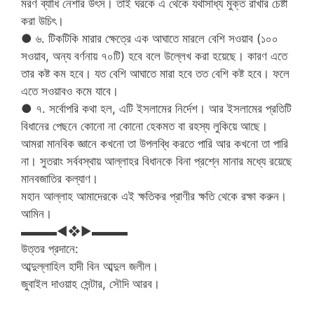
মরণ ব্যাধি নেশার উৎস। তাই ঘরকে এ থেকে যথাসাধ্য মুক্ত রাখার চেষ্টা
করা উচিৎ।
● ৬. টিকটিকি মারার ক্ষেত্রে এক আঘাতে মারলে বেশি সওয়াব (১০০
সওয়াব, অন্য বর্ণনায় ৭০টি) হবে বলে উল্লেখ করা হয়েছে। কারণ এতে
তার কষ্ট কম হবে। যত বেশি আঘাতে মারা হবে তত বেশি কষ্ট হবে। ফলে
এতে সওয়াবও কমে যাবে।
● ৭. সর্বোপরি কথা হল, এটি ইসলামের নির্দেশ। আর ইসলামের প্রতিটি
বিধানের পেছনে কোনো না কোনো হেকমত বা রহস্য লুকিয়ে আছে।
আমরা মানবিক জ্ঞানে কখনো তা উপলব্ধি করতে পারি আর কখনো তা পারি
না। সুতরাং সর্ববস্থায় আল্লাহর বিধানকে বিনা প্রশ্নে মানার মধ্যে রয়েছে
মানবজাতির কল্যাণ।
মহান আল্লাহ আমাদেরকে এই ক্ষতিকর প্রাণীর ক্ষতি থেকে রক্ষা করুন।
আমিন।
▬▬▬◄❖►▬▬▬
উত্তর প্রদানে:
আব্দুল্লাহিল হাদী বিন আব্দুল জলীল।
জুবাইল দাওয়াহ সেন্টার, সৌদি আরব।