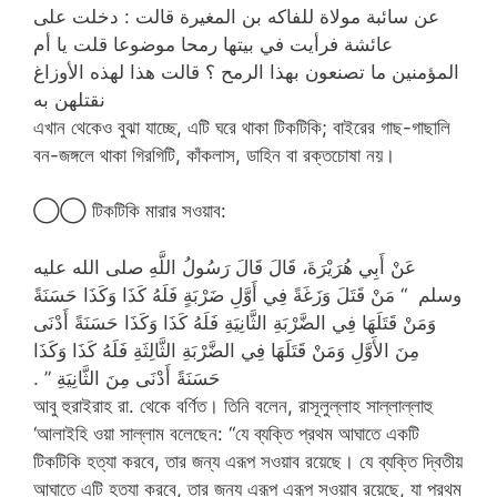
عن سائبة مولاة للفاكه بن المغيرة قالت : دخلت على
عائشة فرأيت في بيتها رمحا موضوعا قلت يا أم
المؤمنين ما تصنعون بهذا الرمح ؟ قالت هذا لهذه الأوزاغ
نقتلهن به
এখান থেকেও বুঝা যাচ্ছে, এটি ঘরে থাকা টিকটিকি; বাইরের গাছ-গাছালি
বন-জঙ্গলে থাকা গিরগিটি, কাঁকলাস, ডাহিন বা রক্তচোষা নয়।
◯◯ টিকটিকি মারার সওয়াব:
عَنْ أَبِي هُرَيْرَةَ، قَالَ قَالَ رَسُولُ اللَّهِ صلى الله عليه
وسلم ‏ “‏ مَنْ قَتَلَ وَزَغَةً فِي أَوَّلِ ضَرْبَةٍ فَلَهُ كَذَا وَكَذَا حَسَنَةً
وَمَنْ قَتَلَهَا فِي الضَّرْبَةِ الثَّانِيَةِ فَلَهُ كَذَا وَكَذَا حَسَنَةً أَدْنَى
مِنَ الأَوَّلِ وَمَنْ قَتَلَهَا فِي الضَّرْبَةِ الثَّالِثَةِ فَلَهُ كَذَا وَكَذَا
حَسَنَةً أَدْنَى مِنَ الثَّانِيَةِ ‏”‏ ‏.‏
আবু হুরাইরাহ রা. থেকে বর্ণিত। তিনি বলেন, রাসূলুল্লাহ সাল্লাল্লাহু
‘আলাইহি ওয়া সাল্লাম বলেছেন: “যে ব্যক্তি প্রথম আঘাতে একটি
টিকটিকি হত্যা করবে, তার জন্য এরূপ সওয়াব রয়েছে। যে ব্যক্তি দ্বিতীয়
আঘাতে এটি হত্যা করবে, তার জন্য এরূপ এরূপ সওয়াব রয়েছে, যা প্রথম