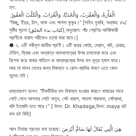
হল:
الْفَأْرَةُ، وَالْعَقْرَبُ، وَالْحُدَيَّا، وَالْغُرَابُ، وَالْكَلْبُ الْعَقُورُ ‏
“বিচ্ছু, ইঁদুর, চিল, কাক এবং পাগলা কুকুর।” [সহিহ বুখারি, অধ্যায়: ৪৯/
সৃষ্টির সূচনা (كتاب بدء الخلق),অনুচ্ছেদ: পাঁচ শ্রেণির অনিষ্টকারী
প্রাণীকে হারাম শরীফেও হত্যা করা যাবে।]
● ২. এটি সরীসৃপ জাতীয় প্রাণী। এটি ঘরের কোঠা, দেয়াল, খাট, চেয়ার,
টেবিল, ফ্রিজ এবং অন্যান্য আসবাপত্রের উপর চলাফেরা করে এবং
বিশেষ করে খাবার পাতিলে বা খাদ্যদ্রব্যের উপর মল মূত্র ত্যাগ করে।
আর তা মানব দেহের জন্য বিষাক্ত ও রোগ-ব্যাধির কারণ এতে কোন
সন্দেহ নাই।
ডাক্তারগণ বলেন: “টিকটিকির মল বিষাক্ত হওয়ার কারণে খাবারের সাথে
পেটে গেলে আপনার পেটে অসুখ, পেট খারাপ, পাতলা পায়খানা, পেটব্যথা,
বমি ইত্যাদি হতে পারে।” [ উৎস: Dr. Khadega,উৎস: maya ডট
কম ডট বিডি]
আল নিহায়া গ্রন্থে বলা হয়েছে: هِيَ الَّتِي يُقَالُ لَهَا سَامُّ أَبْرَصَ