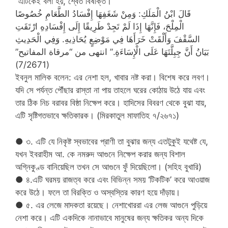
“এটিকেই বলা হয়, শ্বেত বিষাক্ত।”
قَالَ ابْنُ الْمَلَكِ: وَمِنْ شَغَفِهَا إِفْسَادُ الطَّعَامِ خُصُوصًا
الْمِلْحَ، فَإِنَّهَا إِذَا لَمْ تَجِدْ طَرِيقًا إِلَى إِفْسَادِهِ ارْتَقَتِ
السَّقْفَ وَأَلْقَتْ خَرَأَهَا فِي مَوْضِعٍ يُحَاذِيهِ. وَفِي الْحَدِيثِ
بَيَانُ أَنَّ جِبِلَّتَهَا عَلَى الْإِسَاءَةِ.” انتهى من “مرقاة المفاتيح”
(7/2671)
ইবনুল মালিক বলেন: এর নেশা হল, খাবার নষ্ট করা। বিশেষ করে লবণ।
যদি সে পর্যন্ত পৌঁছার রাস্তা না পায় তাহলে ঘরের কোঠায় উঠে যায় এবং
তার ঠিক নিচ বরাবর বিষ্ঠা নিক্ষেপ করে। হাদিসের বিবরণ থেকে বুঝা যায়,
এটি সৃষ্টিগতভাবে ক্ষতিকারক। (মিরকাতুল মাফাতিহ ৭/২৬৭১)
● ৩. এটি যে নিকৃষ্ট স্বভাবের প্রাণী তা বুঝার জন্য এতটুকুই যথেষ্ট যে,
যখন ইবরাহীম আ. কে নমরুদ আগুনে নিক্ষেপ করার জন্য বিশাল
অগ্নিকুণ্ড বানিয়েছিল তখন সে আগুনে ফুঁ দিয়েছিলো। (সহিহ বুখারি)
● ৪.এটি ঘরময় রাজত্ব করে এবং বিভিন্ন সময় ‘টিকটিক’ করে আওয়াজ
করে উঠে। ফলে তা বিরক্তি ও অস্বস্তির কারণ হয়ে দাঁড়ায়।
● ৫. এর লেজে মাদকতা রয়েছে। নেশাখোররা এর লেজ আগুনে পুড়িয়ে
নেশা করে। এটি একদিকে নানাভাবে মানুষের জন্য ক্ষতিকর অন্য দিকে