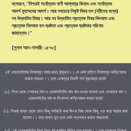
বলেছেন, “নিশ্চয়ই সর্বোত্তম বাণী আল্লাহ্‌র কিতাব এবং সর্বোত্তম
আদর্শ মুহাম্মদের আদর্শ। আর সবচেয়ে নিকৃষ্ট বিষয় হল (দ্বীনের মধ্যে)
নব উদ্ভাবিত বিষয়। আর নব উদ্ভাবিত প্রত্যেক বিষয় বিদআত এবং
প্রত্যেক বিদআত হল ভ্রষ্টতা এবং প্রত্যেক ভ্রষ্টতার পরিণাম
জাহান্নাম।”
[সুনান আন-নাসায়ী: ১৫৭৮]
এই ওয়েবসাইটের লিখাসমূহ সবার জন্য উন্মুক্ত।। যে কেউ চাইলে লিখাসমূহ কপি/শেয়ার
করতে পারবেন।। তবে এক্ষেত্রে তিনটি শর্ত প্রযোজ্য হবে!!
(১). লিখা থেকে লেখকের নাম ও ওয়েবসাইটের নাম বাদ দেওয়া যাবেনা এবং লেখকের নাম ও
ওয়েবসাইটের নাম বা লিংকসহ কপি/শেয়ার করতে হবে!!
(২). লিখার মধ্যে থেকে কোন কিছু কাটছাট করা কিংবা নিজ থেকে কিছু এড করে প্রচার করা
যাবেনা।। তবে বানান ভুল হলে সেটা সংশোধন করতে পারবেন!!
(৩). এই ওয়েবসাইটের লিখা নিয়ে বই ছাপিয়ে বিক্রি করা যাবেনা।। তবে শুধুমাত্র নিজেরা