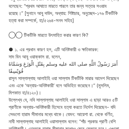
বলেছেন: “প্রথম আঘাতে মারতে পারলে তার জন্য সত্তর সওয়াব
রয়েছে।” [সুনানে আবু দাউদ, অধ্যায়: শিষ্টাচার, অনুচ্ছেদ-১৭৬ টিকটিকি
হত্যা করা সম্পর্কে, হা/৫২৬৪-সনদ সহিহ]
◯◯ টিকটিকি মারতে উৎসাহিত করার কারণ কি?
● ১. এর প্রধান কারণ হল, এটি অনিষ্টকারী ও ক্ষতিকারক:
সাদ বিন আবু ওয়াক্কাস রা. বলেন,
أَمَرَ رَسُولُ اللَّهِ صلى الله عليه وسلم بِقَتْلِ الْوَزَغِ وَسَمَّاهُ
فُوَيْسِقًا
রাসূল সাল্লাল্লাহু আলাইহি ওয়া সাল্লাম টিকটিকি মারার আদেশ দিয়েছেন
এবং একে ‘অন্যায়-অনিষ্টকারী’ বলে অভিহিত করেছেন।” (মুসলিম,
মিশকাত হা/৪১২০)।
উল্লেখ্য যে, নবি সাল্লাল্লাহু আলাইহি ওয়া সাল্লাম এ ছাড়া আরও ৫টি
প্রাণীকে অন্যায়-অনিষ্টকারী হিসেবে হত্যা করতে নির্দেশ দিয়েছেন- যদি
সেগুলো হারাম সীমানার মধ্যে থাকে। যেমন: আয়েশা রা. থেকে বর্ণিত,
নাবী সাল্লাল্লাহু আলাইহি ওয়াসাল্লাম বলেন: “পাঁচ প্রকার প্রাণী বেশি
অনিষ্টকারী। এদেরকে হারাম সীমানার মধ্যেও মেরে ফেলতে হবে। এগুলো