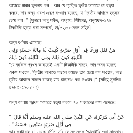
আঘাতে মারার তুলনায় কম। আর যে ব্যক্তি তৃতীয় আঘাতে তা হত্যা
করবে, তার জন্য এরূপ এরূপ সওয়াব রয়েছে, যা দ্বিতীয় আঘাতে হত্যার
চেয়ে কম।” [সুনানে আবু দাউদ, অধ্যায়: শিষ্টাচার, অনুচ্ছেদ-১৭৬
টিকটিকি হত্যা করা সম্পর্কে, হা/৫২৬৩-সনদ সহিহ]
অন্য বর্ণনায় এসেছে:
مَنْ قَتَلَ وَزَغًا فِى أَوَّلِ ضَرْبَةٍ كُتِبَتْ لَهُ مِائَةُ حَسَنَةٍ وَفِى
الثَّانِيَةِ دُونَ ذَلِكَ وَفِى الثَّالِثَةِ دُونَ ذَلِكَ
“যে ব্যক্তি প্রথম আঘাতেই একটি টিকটিকি মারবে, তার জন্য রয়েছে
একশ সওয়াব, দ্বিতীয় আঘাতে মারলে রয়েছে তার চেয়ে কম সওয়াব, আর
তৃতীয় আঘাতে মারলে রয়েছে তার চাইতেও কম সওয়াব।” (সহিহ মুসলিম
৫৯৮৩-৫৯৮৪ নং)
অন্য বর্ণনায় প্রথম আঘাতে হত্যা করলে ৭০ সওয়াবের কথা এসেছে:
عَنْ أَبِي هُرَيْرَةَ، عَنِ النَّبِيِّ صلى الله عليه وسلم أَنَّهُ قَالَ ‏ “‏
فِي أَوَّلِ ضَرْبَةٍ سَبْعِينَ حَسَنَةً ‏”‏ ‏.‏
আবু হুরাইরাহ রা. থেকে বর্ণিত, নবি (সাল্লাল্লাহু ‘আলাইহি ওয়া সাল্লাম)