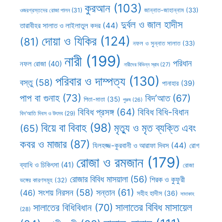
কুরআন
(103)
ওজরগ্রস্তদের রোজা পালন
(31)
জান্নাত-জাহান্নাম
(33)
দুর্বল ও জাল হাদীস
তারাবীহর সালাত ও লাইলাতুল কদর
(44)
দোয়া ও যিকির
(124)
(81)
নফল ও সুন্নাত সালাত
(33)
নারী
(199)
পরিধান
নফল রোজা
(40)
নারীদের বিভিন্ন স্রাব
(27)
পরিবার ও দাম্পত্য
(130)
বস্তু
(58)
পানাহার
(39)
পাপ বা গুনাহ
(73)
বিদ’আত
(67)
পিতা-মাতা
(35)
পুরুষ
(26)
বিবিধ প্রসঙ্গ
(64)
বিবিধ বিধি-বিধান
বিদ’আতি দিবস ও উৎসব
(29)
বিয়ে বা বিবাহ
(98)
মৃত্যু ও মৃত ব্যক্তি এবং
(65)
কবর ও মাজার
(87)
যিলহজ্জ-কুরবানী ও আরাফা দিবস
(44)
রোগ
রোজা ও রমজান
(179)
ব্যাধি ও চিকিৎসা
(41)
রোজা
রোজার বিবিধ মাসয়ালা
(56)
শিরক ও কুফুরী
ভঙ্গের কারণসমূহ
(32)
সন্তান
(61)
সংশয় নিরসন
(58)
(46)
সহীহ হাদীস
(36)
সাদাকাহ
সালাতের বিবিধ মাসায়েল
সালাতের বিধিবিধান
(70)
(28)