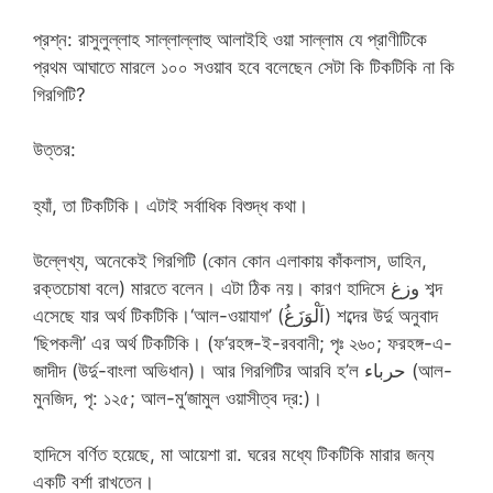
প্রশ্ন: রাসুলুল্লাহ সাল্লাল্লাহু আলাইহি ওয়া সাল্লাম যে প্রাণীটিকে
প্রথম আঘাতে মারলে ১০০ সওয়াব হবে বলেছেন সেটা কি টিকটিকি না কি
গিরগিটি?
উত্তর:
হ্যাঁ, তা টিকটিকি। এটাই সর্বাধিক বিশুদ্ধ কথা।
উল্লেখ্য, অনেকেই গিরগিটি (কোন কোন এলাকায় কাঁকলাস, ডাহিন,
রক্তচোষা বলে) মারতে বলেন। এটা ঠিক নয়। কারণ হাদিসে وزغ শব্দ
এসেছে যার অর্থ টিকটিকি।‘আল-ওয়াযাগ’ (اَلْوَزَغُ) শব্দের উর্দু অনুবাদ
‘ছিপকলী’ এর অর্থ টিকটিকি। (ফ‘রহঙ্গ-ই-রববানী; পৃঃ ২৬০; ফরহঙ্গ-এ-
জাদীদ (উর্দু-বাংলা অভিধান)। আর গিরগিটির আরবি হ’ল حرباء (আল-
মুনজিদ, পৃ: ১২৫; আল-মু‘জামুল ওয়াসীত্ব দ্র:)।
হাদিসে বর্ণিত হয়েছে, মা আয়েশা রা. ঘরের মধ্যে টিকটিকি মারার জন্য
একটি বর্শা রাখতেন।