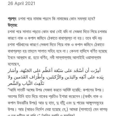
26 April 2021
প্রশ্ন
: চশমা পরে নামাজ পড়লে কি নামাজের কোন সমস্যা হবে?
উত্তর
:
চশমা পরে সালাত পড়তে কোন বাধা নেই যদি না সেজদা দিতে গিয়ে চশমার
কারণে নাক ও কপাল জমিনে ঠেকাতে বাধাগ্রস্ত না হয়। তবে যদি বড়
চশমা পরিধানের কারণে সেজদা দিতে গিয়ে নাক ও কপাল জমিনে ঠেকাতে
বাধাগ্রস্ত হয় তাহলে সালাত সহিহ হবে না। কেননা হাদিসে বর্ণিত হয়েছে
ইবনে আব্বাস রা. হতে বর্ণিত, নবী সাল্লাল্লাহু আলাইহি ওয়াসাল্লাম
বলেছেন,
أمِرْت أن أسْجُد على سَبْعَة أعَظُم على الجَبْهَة، وأشار
بِيَده على أنْفِه واليَدَين والرُّكبَتَين، وأطْرَاف القَدَمين ولا
نَكْفِتَ الثِّياب والشَّعر
“আমি সাতটি অঙ্গের উপর সেজদা করতে আদিষ্ট হয়েছি: কপালের উপর।
অতপর তিনি হাত দিয়ে নাকের প্রতিও ইশারা করেলেন।(অর্থাৎ নাক ও
কপাল উভয়টির উপর) আর দু হাত, দু হাঁটু এবং দু পায়ের আঙ্গুলসমূহের
উপর। আর (আরও নির্দেশ দেয়া হয়েছে যে,) আমরা (সালাতে) যেন কাপড়
ও চুল গুটিয়ে না রাখি।” [সহিহ বুখারি ও মুসলিম]