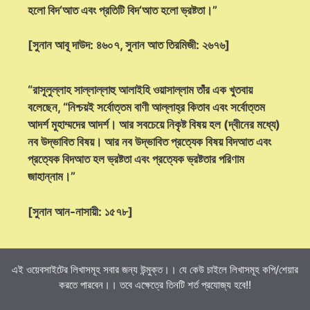
হলো বিদ‘আত এবং প্রতিটি বিদ‘আত হলো ভ্রষ্টতা।”
[সুনান আবূ দাউদ: ৪৬০৭, সুনান আত তিরমিজী: ২৬৭৬]
“রাসূলুল্লাহ সাল্লাল্লাহু আলাইহি ওয়াসাল্লাম তাঁর এক খুতবায়
বলেছেন, “নিশ্চয়ই সর্বোত্তম বাণী আল্লাহ্‌র কিতাব এবং সর্বোত্তম
আদর্শ মুহাম্মদের আদর্শ। আর সবচেয়ে নিকৃষ্ট বিষয় হল (দ্বীনের মধ্যে)
নব উদ্ভাবিত বিষয়। আর নব উদ্ভাবিত প্রত্যেক বিষয় বিদআত এবং
প্রত্যেক বিদআত হল ভ্রষ্টতা এবং প্রত্যেক ভ্রষ্টতার পরিণাম
জাহান্নাম।”
[সুনান আন-নাসায়ী: ১৫৭৮]
এই ওয়েবসাইটের লিখাসমূহ সবার জন্য উন্মুক্ত।। যে কেউ চাইলে লিখাসমূহ কপি/শেয়ার
করতে পারবেন।। তবে এক্ষেত্রে তিনটি শর্ত প্রযোজ্য হবে!!