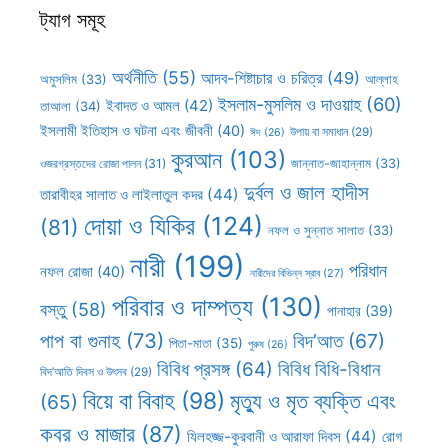
ট্যাগ সমূহ
অর্থনীতি
(55)
আদব-শিষ্টাচার ও চরিত্র
(49)
আল্লাহ
অমুসলিম
(33)
ইসলাম-মুসলিম ও দাওয়াহ
(60)
ইবাদত ও আমল
(42)
তাআলা
(34)
ইসলামী ইতিহাস ও ঘটনা এবং জীবনী
(40)
উপায় বা সমাধান
(29)
ঈদ
(26)
কুরআন
(103)
ওজরগ্রস্তদের রোজা পালন
(31)
জান্নাত-জাহান্নাম
(33)
দুর্বল ও জাল হাদীস
তারাবীহর সালাত ও লাইলাতুল কদর
(44)
দোয়া ও যিকির
(124)
(81)
নফল ও সুন্নাত সালাত
(33)
নারী
(199)
পরিধান
নফল রোজা
(40)
নারীদের বিভিন্ন স্রাব
(27)
পরিবার ও দাম্পত্য
(130)
বস্তু
(58)
পানাহার
(39)
পাপ বা গুনাহ
(73)
বিদ’আত
(67)
পিতা-মাতা
(35)
পুরুষ
(26)
বিবিধ প্রসঙ্গ
(64)
বিবিধ বিধি-বিধান
বিদ’আতি দিবস ও উৎসব
(29)
বিয়ে বা বিবাহ
(98)
মৃত্যু ও মৃত ব্যক্তি এবং
(65)
কবর ও মাজার
(87)
যিলহজ্জ-কুরবানী ও আরাফা দিবস
(44)
রোগ