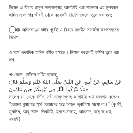
নিম্নে এ বিষয়ে রাসূল সাল্লাল্লাহু আলাইহি ওয়া সাল্লাম এর মূল্যবান
হাদিস এবং তাঁর জীবনী থেকে কয়েকটি নির্দেশনাগুলো তুলে ধরা হল:
◯◍ অগ্নিকাণ্ড ঘটার পূর্বেই এ বিষয়ে অগ্রীম সতর্কতা অবলম্বনের
নির্দেশ:
এ মর্মে একাধিক হাদিস বর্ণিত হয়েছে। নিম্নে কয়েকটি হাদিস তুলে ধরা
হল:
◈ যেমন: হাদিসে বর্ণিত হয়েছে,
عَنْ سَالِمٍ، عَنْ أَبِيهِ، عَنِ النَّبِيِّ صَلَّى اللهُ عَلَيْهِ وَسَلَّمَ قَالَ:
«لَا تَتْرُكُوا النَّارَ فِي بُيُوتِكُمْ حِينَ تَنَامُونَ»
সালেম রা. থেকে বর্ণিত, নবী সাল্লাল্লাহু আলাইহি ওয়া সাল্লাম বলেনঃ
“তোমরা ঘুমানোর পূর্বে তোমাদের ঘরে আগুন জ্বালিয়ে রেখো না।” (বুখারী,
মুসলিম, আবু দাউদ, তিরমিযী, ইবনে মাজাহ, আহমাদ, আবু আওয়া,
নাসাঈ)