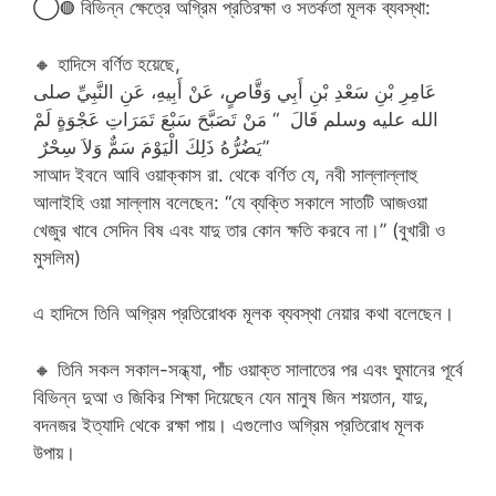
◯◍ বিভিন্ন ক্ষেত্রে অগ্রিম প্রতিরক্ষা ও সতর্কতা মূলক ব্যবস্থা:
🔸 হাদিসে বর্ণিত হয়েছে,
عَامِرِ بْنِ سَعْدِ بْنِ أَبِي وَقَّاصٍ، عَنْ أَبِيهِ، عَنِ النَّبِيِّ صلى
الله عليه وسلم قَالَ ‏ “‏ مَنْ تَصَبَّحَ سَبْعَ تَمَرَاتِ عَجْوَةٍ لَمْ
يَضُرُّهُ ذَلِكَ الْيَوْمَ سَمٌّ وَلاَ سِحْرٌ ‏”
সাআদ ইবনে আবি ওয়াক্কাস রা. থেকে বর্ণিত যে, নবী সাল্লাল্লাহু
আলাইহি ওয়া সাল্লাম বলেছেন: “যে ব্যক্তি সকালে সাতটি আজওয়া
খেজুর খাবে সেদিন বিষ এবং যাদু তার কোন ক্ষতি করবে না।” (বুখারী ও
মুসলিম)
এ হাদিসে তিনি অগ্রিম প্রতিরোধক মূলক ব্যবস্থা নেয়ার কথা বলেছেন।
🔸 তিনি সকল সকাল-সন্ধ্যা, পাঁচ ওয়াক্ত সালাতের পর এবং ঘুমানের পূর্বে
বিভিন্ন দুআ ও জিকির শিক্ষা দিয়েছেন যেন মানুষ জিন শয়তান, যাদু,
বদনজর ইত্যাদি থেকে রক্ষা পায়। এগুলোও অগ্রিম প্রতিরোধ মূলক
উপায়।