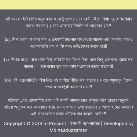
এই ওয়েবসাইটের লিখাসমূহ সবার জন্য উন্মুক্ত।। যে কেউ চাইলে লিখাসমূহ কপি/শেয়ার
করতে পারবেন।। তবে এক্ষেত্রে তিনটি শর্ত প্রযোজ্য হবে!!
(১). লিখা থেকে লেখকের নাম ও ওয়েবসাইটের নাম বাদ দেওয়া যাবেনা এবং লেখকের নাম ও
ওয়েবসাইটের নাম বা লিংকসহ কপি/শেয়ার করতে হবে!!
(২). লিখার মধ্যে থেকে কোন কিছু কাটছাট করা কিংবা নিজ থেকে কিছু এড করে প্রচার করা
যাবেনা।। তবে বানান ভুল হলে সেটা সংশোধন করতে পারবেন!!
(৩). এই ওয়েবসাইটের লিখা নিয়ে বই ছাপিয়ে বিক্রি করা যাবেনা।। তবে শুধুমাত্র নিজেরা
পড়ার জন্য প্রিন্ট করতে পারবেন!!
পরিশেষে,,এই ওয়েবসাইট থেকে যদি আপনি সামান্যতমও উপকৃত হউন তাহলে অনুরোধ
রইলো অনুগ্রহ করে আল্লাহর কাছে আমাদের জন্য দুআ করবেন।। আল্লাহ যেন আমাদের
এই কাজ চলমান রাখার তৌফিক দান করেন!! আমীন!!
Copyright © 2018 to Present | ইসলামী প্রশ্নোত্তর | Developed by
Md Asaduzzaman