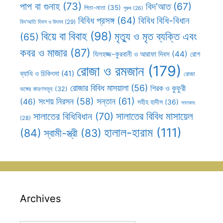
পাপ বা গুনাহ
(73)
বিদ’আত
(67)
পিতা-মাতা
(35)
পুরুষ
(26)
বিবিধ প্রসঙ্গ
(64)
বিবিধ বিধি-বিধান
বিদ’আতি দিবস ও উৎসব
(29)
বিয়ে বা বিবাহ
(98)
মৃত্যু ও মৃত ব্যক্তি এবং
(65)
কবর ও মাজার
(87)
যিলহজ্জ-কুরবানী ও আরাফা দিবস
(44)
রোগ
রোজা ও রমজান
(179)
ব্যাধি ও চিকিৎসা
(41)
রোজা
রোজার বিবিধ মাসয়ালা
(56)
শিরক ও কুফুরী
ভঙ্গের কারণসমূহ
(32)
সন্তান
(61)
সংশয় নিরসন
(58)
(46)
সহীহ হাদীস
(36)
সাদাকাহ
সালাতের বিবিধ মাসায়েল
সালাতের বিধিবিধান
(70)
(28)
হালাল-হারাম
(111)
(84)
স্বামী-স্ত্রী
(83)
Archives