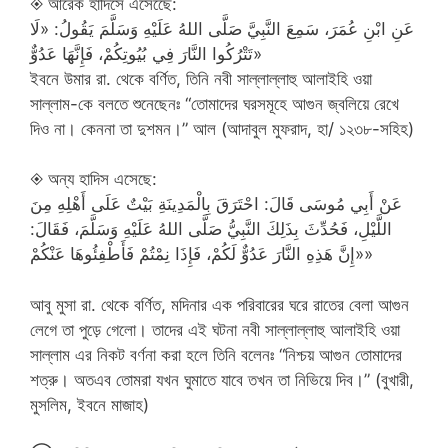
◈ আরেক হাদিসে এসেছেে:
عَنِ ابْنِ عُمَرَ، سَمِعَ النَّبِيَّ صَلَّى اللهُ عَلَيْهِ وَسَلَّمَ يَقُولُ: «لَا
تَتْرُكُوا النَّارَ فِي بُيُوتِكُمْ، فَإِنَّهَا عَدُوٌّ»
ইবনে উমার রা. থেকে বর্ণিত, তিনি নবী সাল্লাল্লাহু আলাইহি ওয়া
সাল্লাম-কে বলতে শুনেছেনঃ “তোমাদের ঘরসমূহে আগুন জ্বলিয়ে রেখে
দিও না। কেননা তা দুশমন।” আল (আদাবুল মুফরাদ, হা/ ১২৩৮-সহিহ)
◈ অন্য হাদিস এসেছে:
عَنْ أَبِي مُوسَى قَالَ: احْتَرَقَ بِالْمَدِينَةِ بَيْتٌ عَلَى أَهْلِهِ مِنَ
اللَّيْلِ، فَحُدِّثَ بِذَلِكَ النَّبِيُّ صَلَّى اللهُ عَلَيْهِ وَسَلَّمَ، فَقَالَ:
«إِنَّ هَذِهِ النَّارَ عَدُوٌّ لَكُمْ، فَإِذَا نِمْتُمْ فَأَطْفِئُوهَا عَنْكُمْ»
আবু মুসা রা. থেকে বর্ণিত, মদিনার এক পরিবারের ঘরে রাতের বেলা আগুন
লেগে তা পুড়ে গেলো। তাদের এই ঘটনা নবী সাল্লাল্লাহু আলাইহি ওয়া
সাল্লাম এর নিকট বর্ণনা করা হলে তিনি বলেনঃ “নিশ্চয় আগুন তোমাদের
শত্রু। অতএব তোমরা যখন ঘুমাতে যাবে তখন তা নিভিয়ে দিব।” (বুখারী,
মুসলিম, ইবনে মাজাহ)