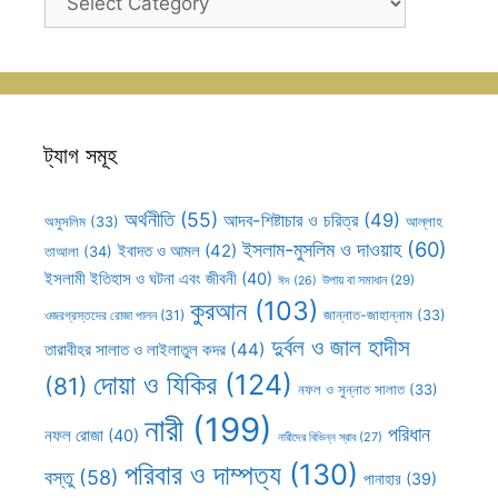
সহূহ
ট্যাগ সমূহ
অর্থনীতি
(55)
আদব-শিষ্টাচার ও চরিত্র
(49)
আল্লাহ
অমুসলিম
(33)
ইসলাম-মুসলিম ও দাওয়াহ
(60)
ইবাদত ও আমল
(42)
তাআলা
(34)
ইসলামী ইতিহাস ও ঘটনা এবং জীবনী
(40)
উপায় বা সমাধান
(29)
ঈদ
(26)
কুরআন
(103)
ওজরগ্রস্তদের রোজা পালন
(31)
জান্নাত-জাহান্নাম
(33)
দুর্বল ও জাল হাদীস
তারাবীহর সালাত ও লাইলাতুল কদর
(44)
দোয়া ও যিকির
(124)
(81)
নফল ও সুন্নাত সালাত
(33)
নারী
(199)
পরিধান
নফল রোজা
(40)
নারীদের বিভিন্ন স্রাব
(27)
পরিবার ও দাম্পত্য
(130)
বস্তু
(58)
পানাহার
(39)