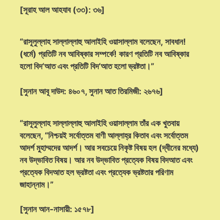
[সূরাহ আল আহযাব (৩৩): ৩৬]
“রাসূলুল্লাহ সাল্লাল্লাহু আলাইহি ওয়াসাল্লাম বলেছেন, সাবধান!
(ধর্মে) প্রতিটি নব আবিষ্কার সম্পর্কে! কারণ প্রতিটি নব আবিষ্কার
হলো বিদ‘আত এবং প্রতিটি বিদ‘আত হলো ভ্রষ্টতা।”
[সুনান আবূ দাউদ: ৪৬০৭, সুনান আত তিরমিজী: ২৬৭৬]
“রাসূলুল্লাহ সাল্লাল্লাহু আলাইহি ওয়াসাল্লাম তাঁর এক খুতবায়
বলেছেন, “নিশ্চয়ই সর্বোত্তম বাণী আল্লাহ্‌র কিতাব এবং সর্বোত্তম
আদর্শ মুহাম্মদের আদর্শ। আর সবচেয়ে নিকৃষ্ট বিষয় হল (দ্বীনের মধ্যে)
নব উদ্ভাবিত বিষয়। আর নব উদ্ভাবিত প্রত্যেক বিষয় বিদআত এবং
প্রত্যেক বিদআত হল ভ্রষ্টতা এবং প্রত্যেক ভ্রষ্টতার পরিণাম
জাহান্নাম।”
[সুনান আন-নাসায়ী: ১৫৭৮]