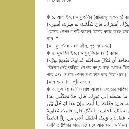
11 May 2026
◈ ১. আলি ইবনে আবু তালিব (রাদিয়াল্লাহু আনহু) ব
“তোমার গোপন কথাটি যতক্ষণ তোমার কাছে আছে ততক্ষণ 
যাবে।”
[আদাবুদ দুনিয়া ওয়াদ দ্বীন, পৃষ্ঠা নং ৩০৬]
◈ ২. মুআবিয়া ইবনে আবু সুফিয়ান (রা.) বলেন,
“বিচক্ষণ সেই ব্যক্তি, যে তার বন্ধুর কাছ থেকেও ন
পারে এবং সে তার গোপন কথা ফাঁস করে দিতে পারে।”
[আল মুওয়াশশা, পৃষ্ঠা নং ৪৭]
◈ ৩. মুআবিয়া (রাদিয়াল্লাহু আনহু) এবং তার ভাতিজ
(يا أبتِ، إنَّ أميرَ المُؤمِنين أسَرَّ إليَّ حديثًا، وما أراه يطوي عنك ما بسَطه إلى غيرِك. قال: فلا تحَدِّثْني به؛
قال: فقُلتُ: يا أبتِ، وإنَّ هذا ليَدخُلُ بَيْنَ
َلِّلَ لسانَك بأحاديثِ السِّرِّ، قال: فأتيتُ مُعاويةَ
ওয়ালিদ: (পিতার কাছে এসে) হে আব্বাজান! আমিরুল