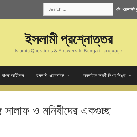
Search
এই ওয়েবসাইট কু
for:
ইসলামী প্রশ্নোত্তর
Islamic Questions & Answers In Bengali Language
বাংলা আর্টিকেল
ইসলামী ওয়েবসাইট
অনলাইনে আরবী লিখার লিঙ্ক
গে সালাফ ও মনিষীদের একগুচ্ছ