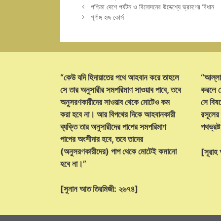
পশ্চিমা দেশে পর্যটন ও বিনোদনের উদ্দেশ্যে ভ্রমণের বিধান
পূর্ণাঙ্গ হজ কোর্স
“কেউ যদি হিদায়াতের পথে আহবান করে তাহলে
“আল্লা
সে তার অনুসারীর সমপরিমাণ সাওয়াব পাবে, তবে
করলে ক
অনুসরণকারীদের সাওয়াব থেকে মোটেও কম
সে বিষয়
করা হবে না। আর বিপথের দিকে আহবানকারী
রসূলের
ব্যক্তি তার অনুসারীদের পাপের সমপরিমাণ
পথভ্রষ
পাপের অংশীদার হবে, তবে তাদের
(অনুসরণকারীদের) পাপ থেকে মোটেই কমানো
[সূরা
হবে না।”
[সুনান আত তিরমিজী: ২৬৭৪]