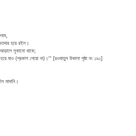
িলাম,
নতদার হয়ে রইল।
 আড়ালে লুকানো থাকে;
য়ে যাও (প্রকাশ পেয়ো না)।'” [রওযাতুল উকালা পৃষ্ঠা নং ১৯১]
লীল মাদানি।