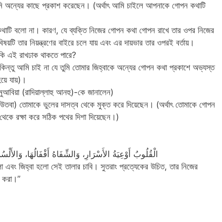
 অন্যের কাছে প্রকাশ করেছেন। (অর্থাৎ আমি চাইলে আপনাকে গোপন কথাটি
 কথাটি বলো না। কারণ, যে ব্যক্তি নিজের গোপন কথা গোপন রাখে তার ওপর নিজের
বিষয়টি তার নিয়ন্ত্রণের বাইরে চলে যায় এবং এর দায়ভার তার ওপরই বর্তায়।
ও কি এই রাখঢাক থাকতে পারে?
িন্তু আমি চাই না যে তুমি তোমার জিহ্বাকে অন্যের গোপন কথা প্রকাশে অভ্যস্ত
়ে যায়)।
মুআবিয়া (রাদিয়াল্লাহু আনহু)-কে জানালেন)
ই (উতবা) তোমাকে ভুলের দাসত্ব থেকে মুক্ত করে দিয়েছেন। (অর্থাৎ তোমাকে গোপন
থেকে রক্ষা করে সঠিক পথের দিশা দিয়েছেন।)
الْقُلُوبُ أَوْعِيَةُ الأَسْرَارِ، وَالشِّفَاهُ أَقْفَالُهَا، وَالأَلْس
এবং জিহ্বা হলো সেই তালার চাবি। সুতরাং প্রত্যেকের উচিত, তার নিজের
ণ করা।”