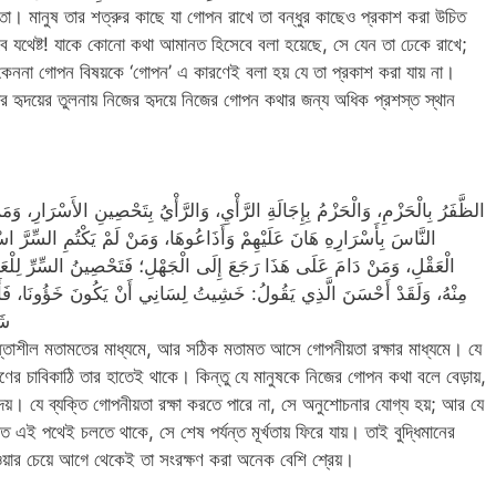
া। মানুষ তার শত্রুর কাছে যা গোপন রাখে তা বন্ধুর কাছেও প্রকাশ করা উচিত
সেবে যথেষ্ট! যাকে কোনো কথা আমানত হিসেবে বলা হয়েছে, সে যেন তা ঢেকে রাখে;
 কেননা গোপন বিষয়কে ‘গোপন’ এ কারণেই বলা হয় যে তা প্রকাশ করা যায় না।
র হৃদয়ের তুলনায় নিজের হৃদয়ে নিজের গোপন কথার জন্য অধিক প্রশস্ত স্থান
الظَّفَرُ بِالْحَزْمِ، وَالْحَزْمُ بِإِجَالَةِ الرَّأْيِ، وَالرَّأْيُ بِتَحْصِينِ الأَسْرَارِ، وَمَن
النَّاسَ بِأَسْرَارِهِ هَانَ عَلَيْهِمْ وَأَذَاعُوهَا، وَمَنْ لَمْ يَكْتُمِ السِّرَّ ا
الْعَقْلِ، وَمَنْ دَامَ عَلَى هَذَا رَجَعَ إِلَى الْجَهْلِ؛ فَتَحْصِينُ السِّرِّ لِلْعَاقِ
مِنْهُ، وَلَقَدْ أَحْسَنَ الَّذِي يَقُولُ: خَشِيتُ لِسَانِي أَنْ يَكُونَ خَؤُونَا، فَأَوْ
شَ
িন্তাশীল মতামতের মাধ্যমে, আর সঠিক মতামত আসে গোপনীয়তা রক্ষার মাধ্যমে। যে
ণের চাবিকাঠি তার হাতেই থাকে। কিন্তু যে মানুষকে নিজের গোপন কথা বলে বেড়ায়,
ে দেয়। যে ব্যক্তি গোপনীয়তা রক্ষা করতে পারে না, সে অনুশোচনার যোগ্য হয়; আর যে
তি এই পথেই চলতে থাকে, সে শেষ পর্যন্ত মূর্খতায় ফিরে যায়। তাই বুদ্ধিমানের
য়ার চেয়ে আগে থেকেই তা সংরক্ষণ করা অনেক বেশি শ্রেয়।