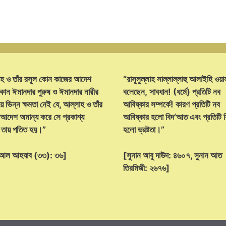
হ ও তাঁর রসূল কোন কাজের আদেশ
“রাসূলুল্লাহ সাল্লাল্লাহু আলাইহি ওয়া
োন ঈমানদার পুরুষ ও ঈমানদার নারীর
বলেছেন, সাবধান! (ধর্মে) প্রতিটি নব
ে ভিন্ন ক্ষমতা নেই যে, আল্লাহ ও তাঁর
আবিষ্কার সম্পর্কে! কারণ প্রতিটি নব
 আদেশ অমান্য করে সে প্রকাশ্য
আবিষ্কার হলো বিদ‘আত এবং প্রতিটি
্ট তায় পতিত হয়।”
হলো ভ্রষ্টতা।”
হ আল আহযাব (৩৩): ৩৬]
[সুনান আবূ দাউদ: ৪৬০৭, সুনান আত
তিরমিজী: ২৬৭৬]