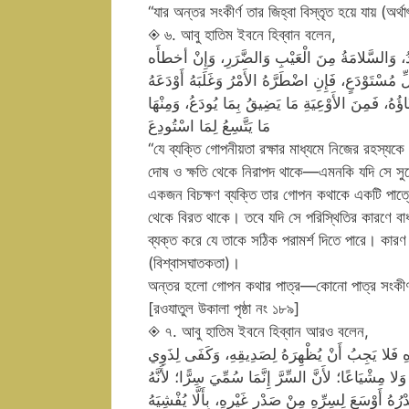
“যার অন্তর সংকীর্ণ তার জিহ্বা বিস্তৃত হয়ে যায় (
◈ ৬. আবু হাতিম ইবনে হিব্বান বলেন,
رِيدُ، وَالسَّلامَةُ مِنَ الْعَيْبِ وَالضَّرَرِ، وَإِنْ أخطأَه
 مُسْتَوْدَعٍ، فَإِنِ اضْطَرَّهُ الأَمْرُ وَغَلَبَهُ أَوْدَعَهُ
عَاؤُهُ، فَمِنَ الأَوْعِيَةِ مَا يَضِيقُ بِمَا يُودَعُ، وَمِنْهَا
مَا يَتَّسِعُ لِمَا اسْتُودِعَ
“যে ব্যক্তি গোপনীয়তা রক্ষার মাধ্যমে নিজের রহস্যকে সু
দোষ ও ক্ষতি থেকে নিরাপদ থাকে—এমনকি যদি সে সুযোগ
একজন বিচক্ষণ ব্যক্তি তার গোপন কথাকে একটি পাত্র
থেকে বিরত থাকে। তবে যদি সে পরিস্থিতির কারণে বাধ
ব্যক্ত করে যে তাকে সঠিক পরামর্শ দিতে পারে। কা
(বিশ্বাসঘাতকতা)।
অন্তর হলো গোপন কথার পাত্র—কোনো পাত্র সংকীর্
[রওযাতুল উকালা পৃষ্ঠা নং ১৮৯]
◈ ৭. আবু হাতিম ইবনে হিব্বান আরও বলেন,
هِ فَلا يَجِبُ أَنْ يُظْهِرَهُ لِصَدِيقِهِ، وَكَفَى لِذَوِي
َلا مِشْيَاعًا؛ لأَنَّ السِّرَّ إِنَّمَا سُمِّيَ سِرًّا؛ لأَنَّهُ
 أَوْسَعَ لِسِرِّهِ مِنْ صَدْرِ غَيْرِهِ، بِأَلَّا يُفْشِيَهُ