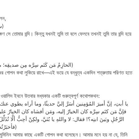
লেন,
(سِرُّك أسيرُك، فإن تكَلَّمْتَ به صِرْتَ أسيرَه)
সে তোমার বন্দি। কিন্তু যখনই তুমি তা বলে ফেলবে তখনই তুমি তার বন্দি হয়ে
(الحازِمُ مَن كَتَم سِرَّه مِن صديقِه؛ مخافةَ أن تُبَدَّلَ صداقتُه عَداوةً، فيُذيعَ سِرَّه)
িজের গোপন কথা লুকিয়ে রাখে—এই ভয়ে যে বন্ধুত্ব একদিন শত্রুতায় পরিণত হতে
া ওয়ালিদ ইবনে উতবার মধ্যকার একটি গুরুত্বপূর্ণ কথোপকথন:
فإنَّ مَن كتَم سِرَّه كان الخيارُ إليه، ومَن أفشاه كان الخيارُ عليه. 
الرَّجُلِ وبَينَ ابنِه؟! فقال: لا واللهِ يا بُنَيَّ، ولكِنْ أحِبُّ ألَّا تُذ
فأخبَرْتُه. فقال: يا وَليدُ، أعتَقَك أخي من رِقِّ الخَطَأِ)
 মুমিনিন আমার কাছে একটি গোপন কথা বলেছেন। আমার মনে হয় না যে, তিনি