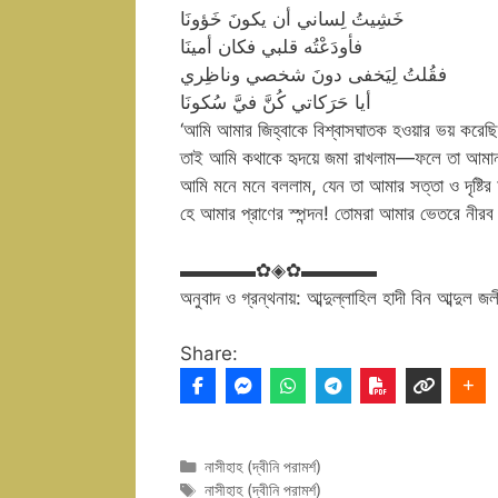
خَشِيتُ لِساني أن يكونَ خَؤونَا
فأودَعْتُه قلبي فكان أمينَا
فقُلتُ لِيَخفى دونَ شخصي وناظِري
أيا حَرَكاتي كُنَّ فيَّ سُكونَا
‘আমি আমার জিহ্বাকে বিশ্বাসঘাতক হওয়ার ভয় করেছ
তাই আমি কথাকে হৃদয়ে জমা রাখলাম—ফলে তা আমা
আমি মনে মনে বললাম, যেন তা আমার সত্তা ও দৃষ্টির
হে আমার প্রাণের স্পন্দন! তোমরা আমার ভেতরে নীরব হ
▬▬▬▬✿◈✿▬▬▬▬
অনুবাদ ও গ্রন্থনায়: আব্দুল্লাহিল হাদী বিন আব্দুল জ
Share:
Categories
নাসীহাহ (দ্বীনি পরামর্শ)
Tags
নাসীহাহ (দ্বীনি পরামর্শ)