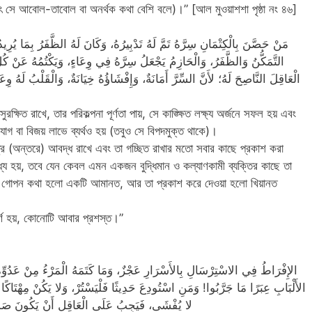
অর্থাৎ সে আবোল-তাবোল বা অনর্থক কথা বেশি বলে)।” [আল মুওয়াশশা পৃষ্ঠা নং ৪৬]
مَنْ حَصَّنَ بِالْكِتْمَانِ سِرَّهُ تَمَّ لَهُ تَدْبِيرُهُ، وَكَانَ لَهُ الظَّفَرُ بِمَا يُ
التَّمَكُّنُ وَالظَّفَرُ، وَالْحَازِمُ يَجْعَلُ سِرَّهُ فِي وِعَاءٍ، وَيَكْتُمُهُ عَنْ كُلِّ
الْعَاقِلَ النَّاصِحَ لَهُ؛ لأَنَّ السِّرَّ أَمَانَةٌ، وَإِفْشَاؤُهُ خِيَانَةٌ، وَالْقَلْبُ لَهُ وِ
রক্ষিত রাখে, তার পরিকল্পনা পূর্ণতা পায়, সে কাঙ্ক্ষিত লক্ষ্য অর্জনে সফল হয় এবং
 বা বিজয় লাভে ব্যর্থও হয় (তবুও সে বিপদমুক্ত থাকে)।
ে (অন্তরে) আবদ্ধ রাখে এবং তা গচ্ছিত রাখার মতো সবার কাছে প্রকাশ করা
্য হয়, তবে যেন কেবল এমন একজন বুদ্ধিমান ও কল্যাণকামী ব্যক্তির কাছে তা
রণ গোপন কথা হলো একটি আমানত, আর তা প্রকাশ করে দেওয়া হলো খিয়ানত
ণ হয়, কোনোটি আবার প্রশস্ত।”
الإِفْرَاطُ فِي الاسْتِرْسَالِ بِالأَسْرَارِ عَجْزٌ، وَمَا كَتَمَهُ الْمَرْءُ مِنْ عَدُوِّ
الأَلْبَابِ عِبَرًا مَا جَرَّبُوا! وَمَنِ اسْتُودِعَ حَدِيثًا فَلْيَسْتُرْ، وَلا يَكُنْ مِهْتَاكًا و
لا يُفْشَى، فَيَجِبُ عَلَى الْعَاقِلِ أَنْ يَكُونَ صَدْرُهُ