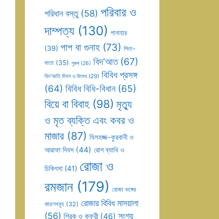
পরিবার ও
পরিধান বস্তু
(58)
দাম্পত্য
(130)
পানাহার
পাপ বা গুনাহ
(73)
(39)
পিতা-
বিদ’আত
(67)
মাতা
(35)
পুরুষ
(26)
বিবিধ প্রসঙ্গ
বিদ’আতি দিবস ও উৎসব
(29)
(64)
বিবিধ বিধি-বিধান
(65)
বিয়ে বা বিবাহ
(98)
মৃত্যু
ও মৃত ব্যক্তি এবং কবর ও
মাজার
(87)
যিলহজ্জ-কুরবানী ও
আরাফা দিবস
(44)
রোগ ব্যাধি ও
রোজা ও
চিকিৎসা
(41)
রমজান
(179)
রোজা ভঙ্গের
রোজার বিবিধ মাসয়ালা
কারণসমূহ
(32)
(56)
সংশয়
শিরক ও কুফুরী
(46)