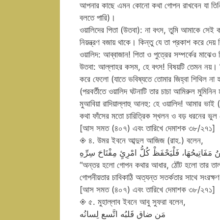
আপনার কাছে এমন কোনো কথা গোপন রাখবেন যা তিনি
বলতে পারি)।
ওয়ালিদের পিতা (উতবা): না বৎস, তুমি আমাকে সেই
নিয়ন্ত্রণ বজায় থাকে। কিন্তু যে তা প্রকাশ করে দেয় 
ওয়ালিদ: আব্বাজান! পিতা ও পুত্রের সম্পর্কের মাঝে
উতবা: আল্লাহর কসম, হে বৎস! বিষয়টি তেমন নয়। ক
করে ফেলো (যাতে ভবিষ্যতে তোমার জিহ্বা শিথিল না হয
(পরবর্তীতে ওয়ালিদ ঘটনাটি তার চাচা আমিরুল মুমিনিন 
মুআবিয়া রাদিয়াল্লাহু আনহু: হে ওয়ালিদ! আমার ভা
কথা ফাঁসের মতো চারিত্রিক স্খলন ও বড় ধরনের ভুল 
[আস সমত (৪০৭) এবং তারিখে দেমাশক ৩৮/২৭১]
◈ ৪. উমর ইবনে আব্দুল আজিজ (রাহ.) বলেন,
ُنُ مَفَاتِيحُهَا، فَلْيَحْفَظْ كُلُّ امْرِئٍ مِفْتَاحَ سِرِّهِ
“অন্তর হলো গোপন কথার আধার, ঠোঁট হলো তার তালা 
গোপনীয়তার চাবিকাঠি অত্যন্ত সতর্কতার সাথে সংরক্ষ
[আস সমত (৪০৭) এবং তারিখে দেমাশক ৩৮/২৭১]
◈ ৫. মুহাল্লাব ইবনে আবু সুফরা বলেন,
مَن ضاق قَلبُه اتَّسع لِسانُه