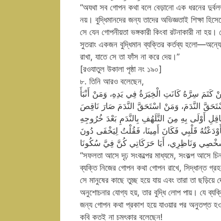
“অযথা সব গোপন কথা বলে বেড়ানো এক ধরনের দুর্বলত
নয়। বুদ্ধিমানদের জন্য তাদের অভিজ্ঞতাই শিক্ষা হি
সে যেন গোপনীয়তা ভঙ্গকারী কিংবা রটনাকারী না হয়।
সুতরাং একজন বুদ্ধিমান ব্যক্তির কর্তব্য হলো—অন্যে
রাখা, যাতে সে তা ফাঁস না করে দেয়।”
[রওযাতুল উকালা পৃষ্ঠা নং ১৯০]
৮. তিনি আরও বলেছেন,
ْ كَتَمَ سِرَّهُ كَانَتِ الْخِيَرَةُ فِي يَدِهِ، وَمَنْ أَنْبَأَ
سْتَحَقَّ النَّدَمَ، وَمَنْ اسْتَحَقَّ النَّدَمَ صَارَ نَاقِصَ
لِ أَوْلَى بِهِ مِنَ التَّلَهُفِ بِالنَّدَمِ بَعْدَ خُرُوجِهِ
دَعْتُهُ قَلْبِي فَكَانَ أَمِينَا، فَقُلْتُ لِيَخْفَى دُونَ
خْصِي وَنَاظِرِي، أَيَا حَرَكَاتِي كُنَّ فِيَّ سُكُونَا
“সফলতা আসে দৃঢ় সংকল্পের মাধ্যমে, সংকল্প আসে চ
ব্যক্তি নিজের গোপন কথা গোপন রাখে, সিদ্ধান্ত গ্রহ
সে মানুষের কাছে তুচ্ছ হয়ে যায় এবং তারা তা ছড়িয়
অনুশোচনার যোগ্য হয়, তার বুদ্ধি লোপ পায়। যে ব্যক্
জন্য গোপন কথা প্রকাশ হয়ে যাওয়ার পর অনুতপ্ত হও
কবি কতই না চমৎকার বলেছেন!