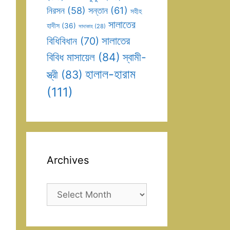
সন্তান
(61)
নিরসন
(58)
সহীহ
সালাতের
হাদীস
(36)
সাদাকাহ
(28)
সালাতের
বিধিবিধান
(70)
বিবিধ মাসায়েল
(84)
স্বামী-
হালাল-হারাম
স্ত্রী
(83)
(111)
Archives
Archives