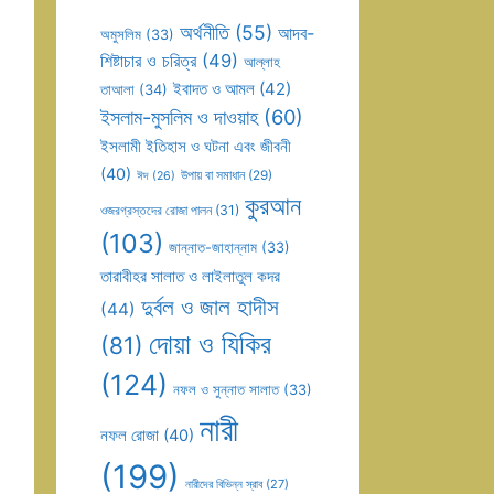
অর্থনীতি
(55)
আদব-
অমুসলিম
(33)
শিষ্টাচার ও চরিত্র
(49)
আল্লাহ
ইবাদত ও আমল
(42)
তাআলা
(34)
ইসলাম-মুসলিম ও দাওয়াহ
(60)
ইসলামী ইতিহাস ও ঘটনা এবং জীবনী
(40)
উপায় বা সমাধান
(29)
ঈদ
(26)
কুরআন
ওজরগ্রস্তদের রোজা পালন
(31)
(103)
জান্নাত-জাহান্নাম
(33)
তারাবীহর সালাত ও লাইলাতুল কদর
দুর্বল ও জাল হাদীস
(44)
দোয়া ও যিকির
(81)
(124)
নফল ও সুন্নাত সালাত
(33)
নারী
নফল রোজা
(40)
(199)
নারীদের বিভিন্ন স্রাব
(27)