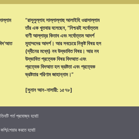
সাল্লাম
“রাসূলুল্লাহ সাল্লাল্লাহু আলাইহি ওয়াসাল্লাম
তাঁর এক খুতবায় বলেছেন, “নিশ্চয়ই সর্বোত্তম
বাণী আল্লাহ্‌র কিতাব এবং সর্বোত্তম আদর্শ
 বিদ‘আত
মুহাম্মদের আদর্শ। আর সবচেয়ে নিকৃষ্ট বিষয় হল
(দ্বীনের মধ্যে) নব উদ্ভাবিত বিষয়। আর নব
উদ্ভাবিত প্রত্যেক বিষয় বিদআত এবং
প্রত্যেক বিদআত হল ভ্রষ্টতা এবং প্রত্যেক
ভ্রষ্টতার পরিণাম জাহান্নাম।”
[সুনান আন-নাসায়ী: ১৫৭৮]
নটি শর্ত প্রযোজ্য হবে!!
 কপি/শেয়ার করতে হবে!!