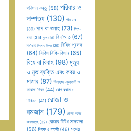
পরিবার ও
পরিধান বস্তু
(58)
দাম্পত্য
(130)
পানাহার
পাপ বা গুনাহ
(73)
(39)
পিতা-
বিদ’আত
(67)
মাতা
(35)
পুরুষ
(26)
বিবিধ প্রসঙ্গ
বিদ’আতি দিবস ও উৎসব
(29)
(64)
বিবিধ বিধি-বিধান
(65)
বিয়ে বা বিবাহ
(98)
মৃত্যু
ও মৃত ব্যক্তি এবং কবর ও
মাজার
(87)
যিলহজ্জ-কুরবানী ও
আরাফা দিবস
(44)
রোগ ব্যাধি ও
রোজা ও
চিকিৎসা
(41)
রমজান
(179)
রোজা ভঙ্গের
রোজার বিবিধ মাসয়ালা
কারণসমূহ
(32)
(56)
সংশয়
শিরক ও কুফুরী
(46)