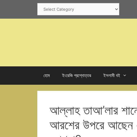
Skip
Categories
to
content
হোম
ইংরেজি প্রশ্নোত্তর
ইসলামী বই
আল্লাহ তাআ’লার শানে
আরশের উপরে আছেন এ