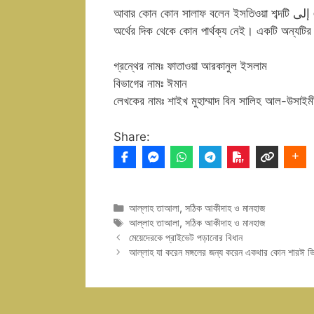
আবার কোন কোন সালাফ বলেন ইসতিওয়া শব্দটি إلى এবং على এর মধ্যে থেকে যে কোন একটির সাথেই মিলিত হয়ে আসুক না কেন,
অর্থের দিক থেকে কোন পার্থক্য নেই। একটি অন্যটির
গ্রন্থের নামঃ ফাতাওয়া আরকানুল ইসলাম
বিভাগের নামঃ ঈমান
লেখকের নামঃ শাইখ মুহাম্মাদ বিন সালিহ আল-উসাইম
Share:
Categories
আল্লাহ তাআলা
,
সঠিক আকীদাহ ও মানহাজ
Tags
আল্লাহ তাআলা
,
সঠিক আকীদাহ ও মানহাজ
মেয়েদেরকে প্রাইভেট পড়ানোর বিধান
আল্লাহ যা করেন মঙ্গলের জন্য করেন একথার কোন শারঈ ভ