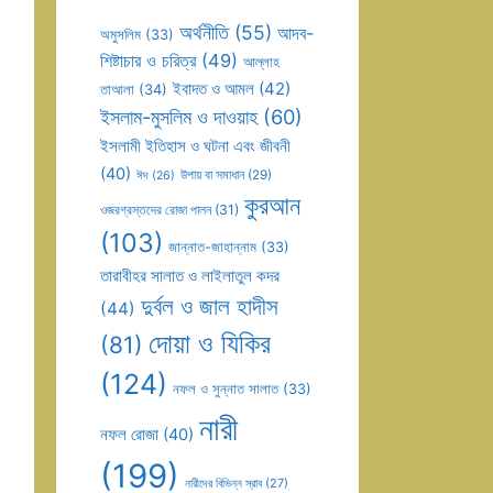
অর্থনীতি
(55)
আদব-
অমুসলিম
(33)
শিষ্টাচার ও চরিত্র
(49)
আল্লাহ
ইবাদত ও আমল
(42)
তাআলা
(34)
ইসলাম-মুসলিম ও দাওয়াহ
(60)
ইসলামী ইতিহাস ও ঘটনা এবং জীবনী
(40)
উপায় বা সমাধান
(29)
ঈদ
(26)
কুরআন
ওজরগ্রস্তদের রোজা পালন
(31)
(103)
জান্নাত-জাহান্নাম
(33)
তারাবীহর সালাত ও লাইলাতুল কদর
দুর্বল ও জাল হাদীস
(44)
দোয়া ও যিকির
(81)
(124)
নফল ও সুন্নাত সালাত
(33)
নারী
নফল রোজা
(40)
(199)
নারীদের বিভিন্ন স্রাব
(27)