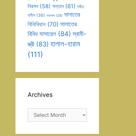
সন্তান
(61)
নিরসন
(58)
সহীহ
সালাতের
হাদীস
(36)
সাদাকাহ
(28)
সালাতের
বিধিবিধান
(70)
বিবিধ মাসায়েল
(84)
স্বামী-
হালাল-হারাম
স্ত্রী
(83)
(111)
Archives
Archives