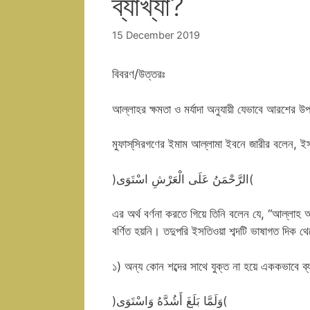
ব্যাখ্যা?
15 December 2019
বিবরণ/উত্তরঃ
আল্লাহর ক্ষমতা ও মর্যাদা অনুযায়ী যেভাবে আরশের 
মুফাস্‌সিরগণের ইমাম আল্লামা ইবনে জারীর বলেন, ই
)الرَّحْمَنُ عَلَى الْعَرْشِ اسْتَوَى(
এর অর্থ বর্ণনা করতে গিয়ে তিনি বলেন যে, “আল্লাহ
বর্ণিত হয়নি। তদুপরি ইসতিওয়া শব্দটি ভাষাগত দিক থে
১) অন্য কোন শব্দের সাথে যুক্ত না হয়ে এককভাবে ব্
)وَلَمَّا بَلَغَ أَشُدَّهُ وَاسْتَوَى(