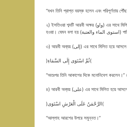
“যখন তিনি প্রাপ্ত বয়স্ক হলেন এবং পরিপূর্ণতায় পৌঁ
২) ইসতিওয়া শব্দটি আরবী অক্ষর (واو) এর সাথে মিলিত হয়ে ব্যবহার হলে অর্থ হবে সমান সমান হওয়া, একটি জিনিষ অন্যটির বরাবর
হওয়া। যেমন
৩) আরবী অব্যয় (إلى) এর সাথে মিল
)ثُمَّ اسْتَوَى إِلَى السَّمَاءِ(
“অতঃপর তিনি আকাশের দিকে মনোনিবেশ করলেন।” (সূ
৪) আরবী অব্যয় (على) এর সাথে মি
)الرَّحْمَنُ عَلَى الْعَرْشِ اسْتَوَى(
“আল্লাহ আরশের উপরে সমুন্নত।”