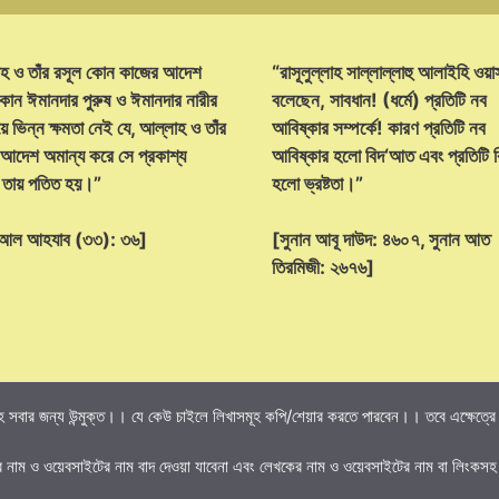
হ ও তাঁর রসূল কোন কাজের আদেশ
“রাসূলুল্লাহ সাল্লাল্লাহু আলাইহি ওয়া
োন ঈমানদার পুরুষ ও ঈমানদার নারীর
বলেছেন, সাবধান! (ধর্মে) প্রতিটি নব
ে ভিন্ন ক্ষমতা নেই যে, আল্লাহ ও তাঁর
আবিষ্কার সম্পর্কে! কারণ প্রতিটি নব
 আদেশ অমান্য করে সে প্রকাশ্য
আবিষ্কার হলো বিদ‘আত এবং প্রতিটি
্ট তায় পতিত হয়।”
হলো ভ্রষ্টতা।”
হ আল আহযাব (৩৩): ৩৬]
[সুনান আবূ দাউদ: ৪৬০৭, সুনান আত
তিরমিজী: ২৬৭৬]
 সবার জন্য উন্মুক্ত।। যে কেউ চাইলে লিখাসমূহ কপি/শেয়ার করতে পারবেন।। তবে এক্ষেত্রে তি
র নাম ও ওয়েবসাইটের নাম বাদ দেওয়া যাবেনা এবং লেখকের নাম ও ওয়েবসাইটের নাম বা লিংকসহ