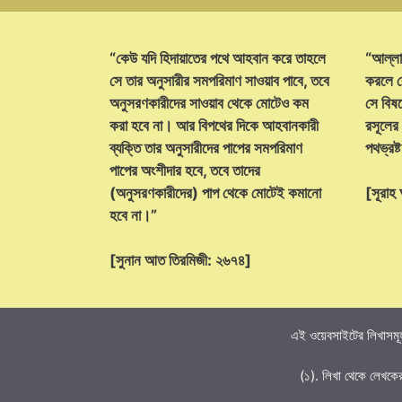
“কেউ যদি হিদায়াতের পথে আহবান করে তাহলে
“আল্লা
সে তার অনুসারীর সমপরিমাণ সাওয়াব পাবে, তবে
করলে ক
অনুসরণকারীদের সাওয়াব থেকে মোটেও কম
সে বিষয়
করা হবে না। আর বিপথের দিকে আহবানকারী
রসূলের
ব্যক্তি তার অনুসারীদের পাপের সমপরিমাণ
পথভ্রষ
পাপের অংশীদার হবে, তবে তাদের
(অনুসরণকারীদের) পাপ থেকে মোটেই কমানো
[সূরা
হবে না।”
[সুনান আত তিরমিজী: ২৬৭৪]
এই ওয়েবসাইটের লিখাসমূহ
(১). লিখা থেকে লেখকে