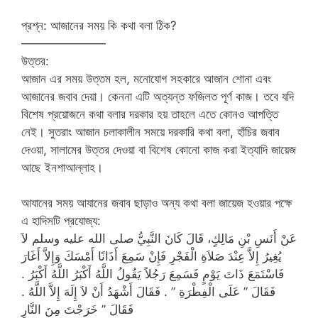
প্রশ্ন: আজানের সময় কি কথা বলা ঠিক?
———————
উত্তর:
আজান এর সময় উত্তম হল, মনোযোগ সহকারে আজান শোনা এবং
আজানের জবাব দেয়া। কেননা এটি অত্যন্ত ফজিলত পূর্ণ কাজ। তবে যদি
বিশেষ প্রয়োজনে কথা বলার দরকার হয় তাহলে এতে কোনও আপত্তি
নেই। সুতরাং আজান চলাকালীন সময়ে দরকারি কথা বলা, হাঁচির জবাব
দেওয়া, সালামের উত্তর দেওয়া বা বিশেষ কোনো কাজ করা ইত্যাদি জায়েজ
আছে ইনশাআল্লাহ।
আযানের সময় আযানের জবাব ছাড়াও অন্য কথা বলা জায়েজ হওয়ার পক্ষে
এ হাদিসটি প্রযোজ্য:
عَنْ أَنَسِ بْنِ مَالِكٍ، قَالَ كَانَ النَّبِيُّ صلى الله عليه وسلم لاَ
يُغِيرُ إِلاَّ عِنْدَ صَلاَةِ الْفَجْرِ فَإِنْ سَمِعَ أَذَانًا أَمْسَكَ وَإِلاَّ أَغَارَ
فَاسْتَمَعَ ذَاتَ يَوْمٍ فَسَمِعَ رَجُلاً يَقُولُ اللَّهُ أَكْبَرُ اللَّهُ أَكْبَرُ ‏.‏
فَقَالَ ‏”‏ عَلَى الْفِطْرَةِ ‏”‏ ‏.‏ فَقَالَ أَشْهَدُ أَنْ لاَ إِلَهَ إِلاَّ اللَّهُ ‏.‏
فَقَالَ ‏”‏ خَرَجْتَ مِنَ النَّارِ