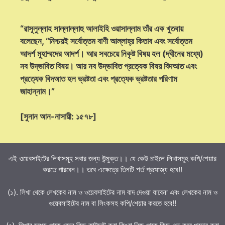
“রাসূলুল্লাহ সাল্লাল্লাহু আলাইহি ওয়াসাল্লাম তাঁর এক খুতবায়
বলেছেন, “নিশ্চয়ই সর্বোত্তম বাণী আল্লাহ্‌র কিতাব এবং সর্বোত্তম
আদর্শ মুহাম্মদের আদর্শ। আর সবচেয়ে নিকৃষ্ট বিষয় হল (দ্বীনের মধ্যে)
নব উদ্ভাবিত বিষয়। আর নব উদ্ভাবিত প্রত্যেক বিষয় বিদআত এবং
প্রত্যেক বিদআত হল ভ্রষ্টতা এবং প্রত্যেক ভ্রষ্টতার পরিণাম
জাহান্নাম।”
[সুনান আন-নাসায়ী: ১৫৭৮]
এই ওয়েবসাইটের লিখাসমূহ সবার জন্য উন্মুক্ত।। যে কেউ চাইলে লিখাসমূহ কপি/শেয়ার
করতে পারবেন।। তবে এক্ষেত্রে তিনটি শর্ত প্রযোজ্য হবে!!
(১). লিখা থেকে লেখকের নাম ও ওয়েবসাইটের নাম বাদ দেওয়া যাবেনা এবং লেখকের নাম ও
ওয়েবসাইটের নাম বা লিংকসহ কপি/শেয়ার করতে হবে!!