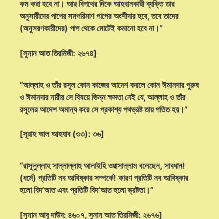
কম করা হবে না। আর বিপথের দিকে আহবানকারী ব্যক্তি তার
অনুসারীদের পাপের সমপরিমাণ পাপের অংশীদার হবে, তবে তাদের
(অনুসরণকারীদের) পাপ থেকে মোটেই কমানো হবে না।”
[সুনান আত তিরমিজী: ২৬৭৪]
“আল্লাহ ও তাঁর রসূল কোন কাজের আদেশ করলে কোন ঈমানদার পুরুষ
ও ঈমানদার নারীর সে বিষয়ে ভিন্ন ক্ষমতা নেই যে, আল্লাহ ও তাঁর
রসূলের আদেশ অমান্য করে সে প্রকাশ্য পথভ্রষ্ট তায় পতিত হয়।”
[সূরাহ আল আহযাব (৩৩): ৩৬]
“রাসূলুল্লাহ সাল্লাল্লাহু আলাইহি ওয়াসাল্লাম বলেছেন, সাবধান!
(ধর্মে) প্রতিটি নব আবিষ্কার সম্পর্কে! কারণ প্রতিটি নব আবিষ্কার
হলো বিদ‘আত এবং প্রতিটি বিদ‘আত হলো ভ্রষ্টতা।”
[সুনান আবূ দাউদ: ৪৬০৭, সুনান আত তিরমিজী: ২৬৭৬]