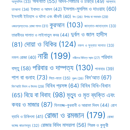
অর্থনীতি
(55)
আদব-শিষ্টাচার ও চরিত্র
(49)
আল্লাহ
অমুসলিম
(33)
ইসলাম-মুসলিম ও দাওয়াহ
(60)
ইবাদত ও আমল
(42)
তাআলা
(34)
ইসলামী ইতিহাস ও ঘটনা এবং জীবনী
(40)
উপায় বা সমাধান
(29)
ঈদ
(26)
কুরআন
(103)
ওজরগ্রস্তদের রোজা পালন
(31)
জান্নাত-জাহান্নাম
(33)
দুর্বল ও জাল হাদীস
তারাবীহর সালাত ও লাইলাতুল কদর
(44)
দোয়া ও যিকির
(124)
(81)
নফল ও সুন্নাত সালাত
(33)
নারী
(199)
পরিধান
নফল রোজা
(40)
নারীদের বিভিন্ন স্রাব
(27)
পরিবার ও দাম্পত্য
(130)
বস্তু
(58)
পানাহার
(39)
পাপ বা গুনাহ
(73)
বিদ’আত
(67)
পিতা-মাতা
(35)
পুরুষ
(26)
বিবিধ প্রসঙ্গ
(64)
বিবিধ বিধি-বিধান
বিদ’আতি দিবস ও উৎসব
(29)
বিয়ে বা বিবাহ
(98)
মৃত্যু ও মৃত ব্যক্তি এবং
(65)
কবর ও মাজার
(87)
যিলহজ্জ-কুরবানী ও আরাফা দিবস
(44)
রোগ
রোজা ও রমজান
(179)
ব্যাধি ও চিকিৎসা
(41)
রোজা
রোজার বিবিধ মাসয়ালা
(56)
শিরক ও কুফুরী
ভঙ্গের কারণসমূহ
(32)