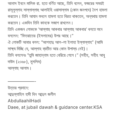
আনাস ইবনে মালিক রা. হতে বর্ণিত আছে, তিনি বলেন, ফজরের সময়ই
রাসূলুল্লাহ সাল্লাল্লাহু আলাইহি ওয়াসাল্লাম (কোন জনপদে) নৈশ হামলা
করতেন। তিনি আযান শুনলে হামলা হতে বিরত থাকতেন, অন্যথায় হামলা
করতেন। একদিন তিনি কানকে সজাগ রাখলেন।
তিনি একজন লোককে ‘আল্লাহু আকবার আল্লাহু আকবার’ বলতে শুনে
বললেন: “ফিতরাতের (ইসলামের) উপর আছে।”
ঐ লোকটি আবার বলল: “আশহাদু আল-লা ইলাহা ইল্লাল্লাহ” (আমি
সাক্ষ্য দিচ্ছি যে, আল্লাহ ব্যতীত আর কোন উপাস্য নেই)।
তিনি বললেনঃ “তুমি জাহান্নাম হতে বেরিয়ে গেলে।” (সহীহ, সহীহ আবু
দাউদ (২৩৬৮), মুসলিম)
আল্লাহু আলাম।
——————-
উত্তর প্রদানে:
আব্দুল্লাহিল হাদী বিন আব্দুল জলীল
AbdullaahilHadi
Daee, at jubail dawah & guidance center.KSA